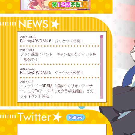
2015.10.30
Blu-ray&DVD Vol.6 ジャケット公開！
2015.10.1
ファン感謝イベント キャンセル分チケットを
一般発売！
2015.9.30
Blu-ray&DVD Vol.5 ジャケット公開！
2015.9.7
ニンテンドー3DS版『拡散性ミリオンアーサ
ー』にてTVアニメ『ミカグラ学園組曲』とのコ
ラボイベント開催！
2015.8.20
Blu-ray&DVD Vol.4 ジャケット公開！
2015.8.19
Blu-ray&DVD Vol.3 ジャケット公開！
2015.8.12